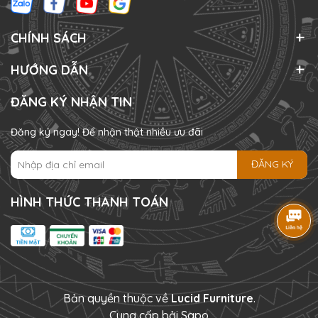
CHÍNH SÁCH
HƯỚNG DẪN
ĐĂNG KÝ NHẬN TIN
Đăng ký ngay! Để nhận thật nhiều ưu đãi
ĐĂNG KÝ
HÌNH THỨC THANH TOÁN
Bản quyền thuộc về
Lucid Furniture
.
Cung cấp bởi
Sapo