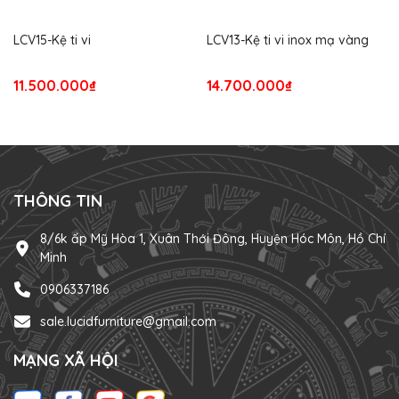
LCV15-Kệ ti vi
LCV13-Kệ ti vi inox mạ vàng
11.500.000₫
14.700.000₫
THÔNG TIN
8/6k ấp Mỹ Hòa 1, Xuân Thới Đông, Huyện Hóc Môn, Hồ Chí
Minh
0906337186
sale.lucidfurniture@gmail.com
MẠNG XÃ HỘI