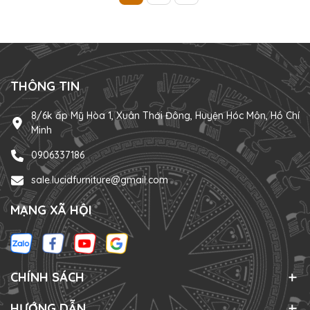
THÔNG TIN
8/6k ấp Mỹ Hòa 1, Xuân Thới Đông, Huyện Hóc Môn, Hồ Chí
Minh
0906337186
sale.lucidfurniture@gmail.com
MẠNG XÃ HỘI
CHÍNH SÁCH
HƯỚNG DẪN