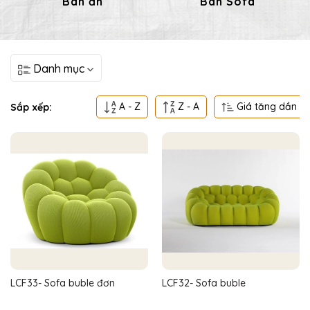
Bàn ăn
Bàn Sofa
Danh mục
A - Z
Z - A
Giá tăng dần
Sắp xếp:
LCF33- Sofa buble đơn
LCF32- Sofa buble