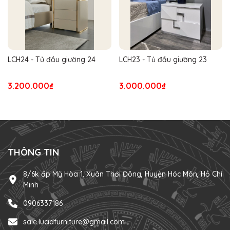
LCH24 - Tủ đầu giường 24
LCH23 - Tủ đầu giường 23
3.200.000₫
3.000.000₫
THÔNG TIN
8/6k ấp Mỹ Hòa 1, Xuân Thới Đông, Huyện Hóc Môn, Hồ Chí
Minh
0906337186
sale.lucidfurniture@gmail.com