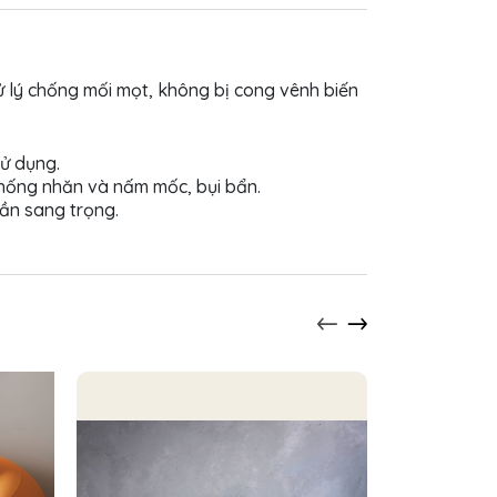
ử lý chống mối mọt, không bị cong vênh biến
sử dụng.
 chống nhăn và nấm mốc, bụi bẩn.
ần sang trọng.