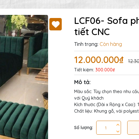
LCF06- Sofa p
tiết CNC
Tình trạng:
Còn hàng
12.000.000₫
12.3
Tiết kiệm:
300.000₫
Mô tả:
Màu sắc: Tùy chọn theo nhu cầ
với Quý khách
Kích thước (Dài x Rộng x Cao):
Chất liệu: Khung gỗ, vải polyest
Số lượng: