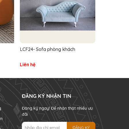
LCF24- Sofa phòng khách
LCF23- Sofa
điển
Liên hệ
Liên hệ
ĐĂNG KÝ NHẬN TIN
g
Đăng ký ngay! Để nhận thật nhiều ưu
đãi
án
ĐĂNG KÝ