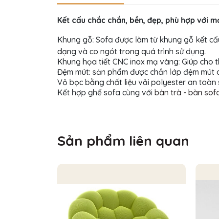
Kết cấu chắc chắn, bề
n, đẹp, phù hợp với m
Khung gỗ: Sofa được làm từ khung gỗ kết cấu
dạng và co ngót trong quá trình sử dụng.
Khung họa tiết CNC inox mạ vàng: Giúp cho t
Đệm mút: sản phẩm được chần lớp đệm mút dà
Vỏ bọc bằng chất liệu vải polyester an toàn
Kết hợp ghế sofa cùng với
bàn trà - bàn sof
Sản phẩm liên quan