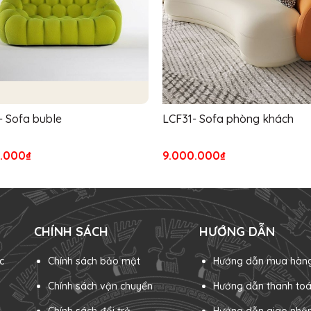
 Sofa buble
LCF31- Sofa phòng khách
0.000₫
9.000.000₫
CHÍNH SÁCH
HƯỚNG DẪN
c
Chính sách bảo mật
Hướng dẫn mua hàn
Chính sách vận chuyển
Hướng dẫn thanh to