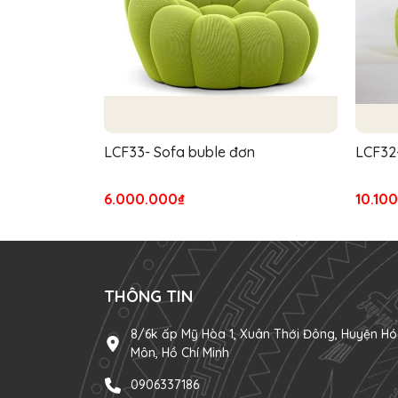
LCF33- Sofa buble đơn
LCF32-
6.000.000₫
10.10
THÔNG TIN
8/6k ấp Mỹ Hòa 1, Xuân Thới Đông, Huyện Hó
Môn, Hồ Chí Minh
0906337186