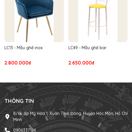
LC13 - Mẫu ghế inox
LC49 - Mẫu ghế bar
2.800.000₫
2.650.000₫
THÔNG TIN
8/6k ấp Mỹ Hòa 1, Xuân Thới Đông, Huyện Hóc Môn, Hồ Chí
Minh
0906337186