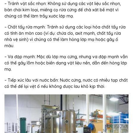
– Tránh vật sắc nhọn: Không sử dụng các vật liệu sắc nhọn,
bàn chải kim loại, miếng cọ rửa cứng để chà xát bề mặt vì
chúng có thể làm trầy xước lớp mạ.
– Chất tẩy rửa mạnh: Tránh sử dụng các loại hóa chất tẩy rửa
có tính ăn mòn cao (ví dụ: chứa clo, axit mạnh, chất tẩy rửa
nhà vệ sinh) vì chúng có thể làm hỏng lớp mạ hoặc gây ố
màu.
– Va đập mạnh: Mặc dù lớp mạ cứng, nhưng va đập mạnh vẫn
có thể gây lõm hoặc biến dạng vật liệu nền, dẫn đến hỏng lớp
mạ.
– Tiếp xúc lâu với nước bẩn: Nước cứng, nước có nhiều tạp chất
có thể để lại vệt ố nếu không được lau khô kịp thời.