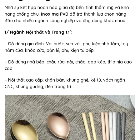
Nhờ sự kết hợp hoàn hảo giữa độ bền, tính thẩm mỹ và khả
năng chống chịu,
inox mạ PVD
đã trở thành lựa chọn hàng
đầu cho nhiều ngành công nghiệp và ứng dụng khác nhau:
1/ Ngành Nội thất và Trang trí:
– Đồ dùng gia đình: Vòi nước, sen vòi, phụ kiện nhà tắm, tay
nắm cửa, khóa cửa, bản lề, phụ kiện tủ bếp.
– Đồ dùng nhà bếp: chậu rửa, nồi, chảo, dao kéo, thìa nĩa cao
cấp.
– Nội thất cao cấp: chân bàn, khung ghế, kệ tủ, vách ngăn
CNC, khung gương, đèn trang trí.