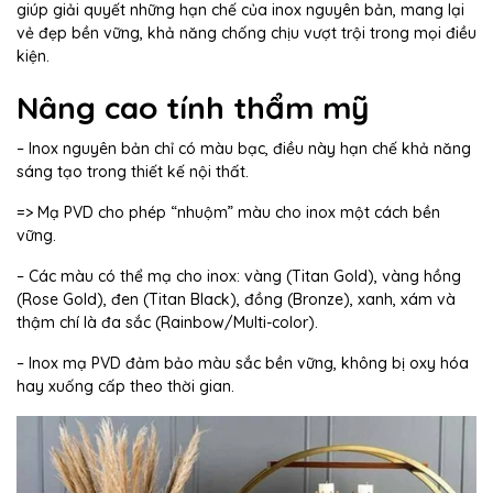
giúp giải quyết những hạn chế của inox nguyên bản, mang lại
vẻ đẹp bền vững, khả năng chống chịu vượt trội trong mọi điều
kiện.
Nâng cao tính thẩm mỹ
– Inox nguyên bản chỉ có màu bạc, điều này hạn chế khả năng
sáng tạo trong thiết kế nội thất.
=> Mạ PVD cho phép “nhuộm” màu cho inox một cách bền
vững.
– Các màu có thể mạ cho inox: vàng (Titan Gold), vàng hồng
(Rose Gold), đen (Titan Black), đồng (Bronze), xanh, xám và
thậm chí là đa sắc (Rainbow/Multi-color).
– Inox mạ PVD đảm bảo màu sắc bền vững, không bị oxy hóa
hay xuống cấp theo thời gian.