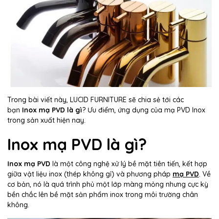
Trong bài viết này, LUCID FURNITURE sẽ chia sẻ tới các
bạn
Inox mạ PVD là gì
? Ưu điểm, ứng dụng của mạ PVD Inox
trong sản xuất hiện nay.
Inox mạ PVD là gì?
Inox mạ PVD
là một công nghệ xử lý bề mặt tiên tiến, kết hợp
giữa vật liệu inox (thép không gỉ) và phương pháp
mạ PVD
. Về
cơ bản, nó là quá trình phủ một lớp màng mỏng nhưng cực kỳ
bền chắc lên bề mặt sản phẩm inox trong môi trường chân
không.