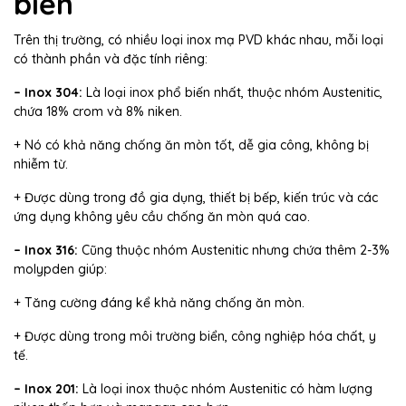
biến
Trên thị trường, có nhiều loại inox mạ PVD khác nhau, mỗi loại
có thành phần và đặc tính riêng:
– Inox 304:
Là loại inox phổ biến nhất, thuộc nhóm Austenitic,
chứa 18% crom và 8% niken.
+ Nó có khả năng chống ăn mòn tốt, dễ gia công, không bị
nhiễm từ.
+ Được dùng trong đồ gia dụng, thiết bị bếp, kiến trúc và các
ứng dụng không yêu cầu chống ăn mòn quá cao.
– Inox 316:
Cũng thuộc nhóm Austenitic nhưng chứa thêm 2-3%
molypden giúp:
+ Tăng cường đáng kể khả năng chống ăn mòn.
+ Được dùng trong môi trường biển, công nghiệp hóa chất, y
tế.
– Inox 201:
Là loại inox thuộc nhóm Austenitic có hàm lượng