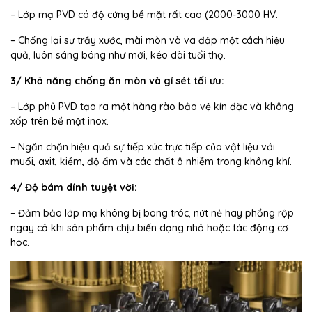
– Lớp mạ PVD có độ cứng bề mặt rất cao (2000-3000 HV.
– Chống lại sự trầy xước, mài mòn và va đập một cách hiệu
quả, luôn sáng bóng như mới, kéo dài tuổi thọ.
3/ Khả năng chống ăn mòn và gỉ sét tối ưu:
– Lớp phủ PVD tạo ra một hàng rào bảo vệ kín đặc và không
xốp trên bề mặt inox.
– Ngăn chặn hiệu quả sự tiếp xúc trực tiếp của vật liệu với
muối, axit, kiềm, độ ẩm và các chất ô nhiễm trong không khí.
4/ Độ bám dính tuyệt vời:
– Đảm bảo lớp mạ không bị bong tróc, nứt nẻ hay phồng rộp
ngay cả khi sản phẩm chịu biến dạng nhỏ hoặc tác động cơ
học.