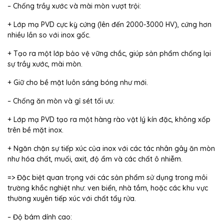
– Chống trầy xước và mài mòn vượt trội:
+ Lớp mạ PVD cực kỳ cứng (lên đến 2000-3000 HV), cứng hơn
nhiều lần so với inox gốc.
+ Tạo ra một lớp bảo vệ vững chắc, giúp sản phẩm chống lại
sự trầy xước, mài mòn.
+ Giữ cho bề mặt luôn sáng bóng như mới.
– Chống ăn mòn và gỉ sét tối ưu:
+ Lớp mạ PVD tạo ra một hàng rào vật lý kín đặc, không xốp
trên bề mặt inox.
+ Ngăn chặn sự tiếp xúc của inox với các tác nhân gây ăn mòn
như hóa chất, muối, axit, độ ẩm và các chất ô nhiễm.
=> Đặc biệt quan trọng với các sản phẩm sử dụng trong môi
trường khắc nghiệt như: ven biển, nhà tắm, hoặc các khu vực
thường xuyên tiếp xúc với chất tẩy rửa.
– Độ bám dính cao: