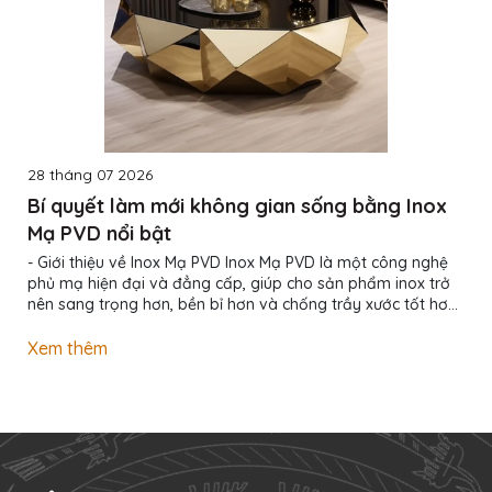
28 tháng 07 2026
Bí quyết làm mới không gian sống bằng Inox
Mạ PVD nổi bật
- Giới thiệu về Inox Mạ PVD Inox Mạ PVD là một công nghệ
phủ mạ hiện đại và đẳng cấp, giúp cho sản phẩm inox trở
nên sang trọng hơn, bền bỉ hơn và chống trầy xước tốt hơn.
Với lớp phủ PVD (Physical Vapor Deposition), sản phẩm
inox sẽ có thêm các lớp vật liệu kim loại khác như titan,
Xem thêm
zirconium hay chrome, tạo ra hiệu ứng ánh kim rất đẹp mắt.
Không chỉ mang lại vẻ đẹp esthetic, Inox Mạ PVD còn có khả
năng chịu được ảnh hưởng của thời tiết và môi trường xung
quanh. Đồng thời,...