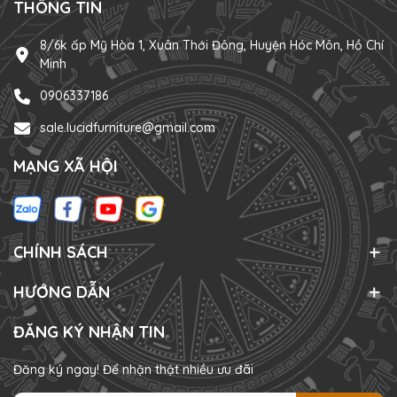
THÔNG TIN
8/6k ấp Mỹ Hòa 1, Xuân Thới Đông, Huyện Hóc Môn, Hồ Chí
Minh
0906337186
sale.lucidfurniture@gmail.com
MẠNG XÃ HỘI
CHÍNH SÁCH
HƯỚNG DẪN
ĐĂNG KÝ NHẬN TIN
Đăng ký ngay! Để nhận thật nhiều ưu đãi