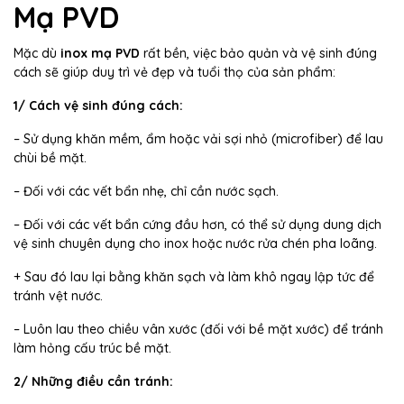
Mạ PVD
Mặc dù
inox mạ PVD
rất bền, việc bảo quản và vệ sinh đúng
cách sẽ giúp duy trì vẻ đẹp và tuổi thọ của sản phẩm:
1/ Cách vệ sinh đúng cách:
– Sử dụng khăn mềm, ẩm hoặc vải sợi nhỏ (microfiber) để lau
chùi bề mặt.
– Đối với các vết bẩn nhẹ, chỉ cần nước sạch.
– Đối với các vết bẩn cứng đầu hơn, có thể sử dụng dung dịch
vệ sinh chuyên dụng cho inox hoặc nước rửa chén pha loãng.
+ Sau đó lau lại bằng khăn sạch và làm khô ngay lập tức để
tránh vệt nước.
– Luôn lau theo chiều vân xước (đối với bề mặt xước) để tránh
làm hỏng cấu trúc bề mặt.
2/ Những điều cần tránh: