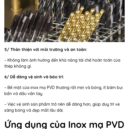
5/ Thân thiện với môi trường và an toàn:
– Không làm ảnh hưởng đến khả năng tái chế hoàn toàn của
thép không gỉ.
6/ Dễ dàng vệ sinh và bảo trì:
– Bề mặt của inox mạ PVD thường rất mịn và bóng, ít bám bụi
bẩn và dấu vân tay.
– Việc vệ sinh sản phẩm trở nên dễ dàng hơn, giúp duy trì vẻ
sáng bóng và đẹp mắt lâu dài.
Ứng dụng của Inox mạ PVD