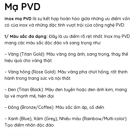
Mạ PVD
Inox mạ PVD
là sự kết hợp hoàn hảo giữa những ưu điểm vốn
có của inox và những đặc tính vượt trội của công nghệ PVD:
1/ Màu sắc đa dạng:
Đây là ưu điểm rõ rệt nhất. Inox mạ PVD
mang các màu sắc độc đáo và sang trọng như:
– Vàng (Titan Gold): Màu vàng óng ánh, sang trọng, thay thế
hiệu quả cho vàng thật.
– Vàng hồng (Rose Gold): Màu vàng pha chút hồng, rất thịnh
hành trong trang sức và nội thất.
– Đen (Titan Black): Màu đen tuyền hoặc đen ánh kim, mang
lại vẻ mạnh mẽ, hiện đại.
– Đồng (Bronze/Coffee): Màu sắc ấm áp, cổ điển.
– Xanh (Blue), Xám (Grey), Nhiều màu (Rainbow/Multi-color):
Tạo điểm nhấn độc đáo.