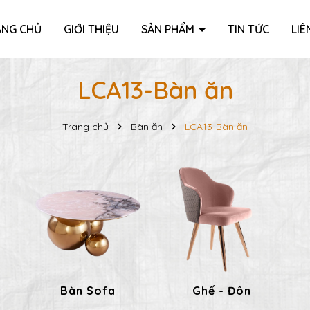
ANG CHỦ
GIỚI THIỆU
SẢN PHẨM
TIN TỨC
LIÊ
LCA13-Bàn ăn
Trang chủ
Bàn ăn
LCA13-Bàn ăn
Bàn Sofa
Ghế - Đôn