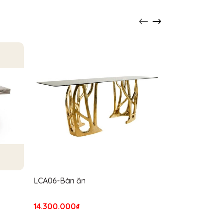
LCA06-Bàn ăn
LCA07-Bàn ă
14.300.000₫
22.000.000