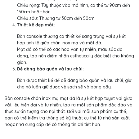
Chiều rộng: Tùy thuộc vào mô hình, có thể từ 90cm đến
150cm hoặc hơn.
Chiều sâu: Thường từ 30cm đến 50cm.
Thiết kế đẹp mắt:
Bàn console thường có thiết kế sang trọng với sự kết
hợp tinh tế giữa chân inox mạ và mặt đá.
Mặt đá có thể có các hoa văn tự nhiên, màu sắc đa
dạng, tạo nên điểm nhấn esthetically đặc biệt cho không
gian.
Dễ dàng bảo quản và lau chùi:
Bàn được thiết kế để dễ dàng bảo quản và lau chùi, giữ
cho nó luôn giữ được vẻ sạch sẽ và bóng bẩy.
Bàn console chân inox mạ mặt đá là sự kết hợp tuyệt vời giữa
vật liệu hiện đại và tự nhiên, tạo ra một sản phẩm độc đáo và
thực sự ấn tượng cho nội thất. Đối với mỗi sản phẩm cụ thể,
bạn có thể kiểm tra thông số kỹ thuật cụ thể từ nhà sản xuất
hoặc nhà cung cấp để có thông tin chi tiết hơn.