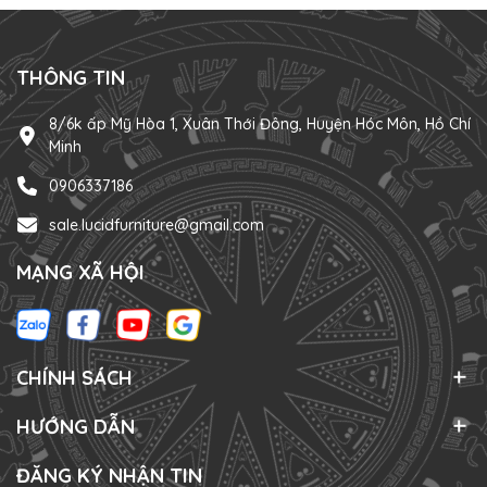
THÔNG TIN
8/6k ấp Mỹ Hòa 1, Xuân Thới Đông, Huyện Hóc Môn, Hồ Chí
Minh
0906337186
sale.lucidfurniture@gmail.com
MẠNG XÃ HỘI
CHÍNH SÁCH
HƯỚNG DẪN
ĐĂNG KÝ NHẬN TIN